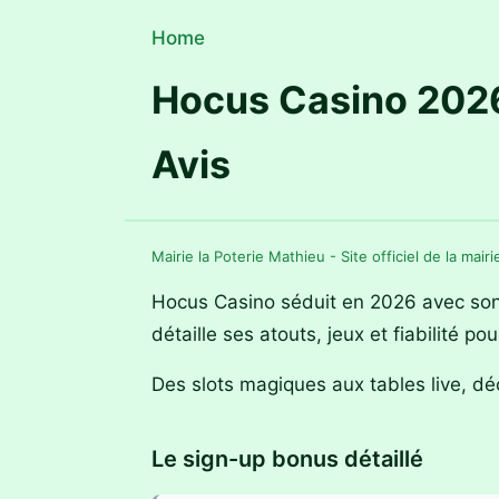
Home
Hocus Casino 2026 
Avis
Mairie la Poterie Mathieu - Site officiel de la mair
Hocus Casino séduit en 2026 avec so
détaille ses atouts, jeux et fiabilité po
Des slots magiques aux tables live, d
Le sign-up bonus détaillé