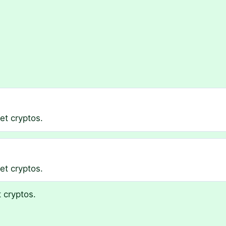
et cryptos.
et cryptos.
 cryptos.