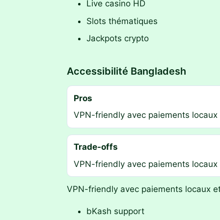
Live casino HD
Slots thématiques
Jackpots crypto
Accessibilité Bangladesh
Pros
VPN-friendly avec paiements locaux 
Trade-offs
VPN-friendly avec paiements locaux 
VPN-friendly avec paiements locaux et
bKash support