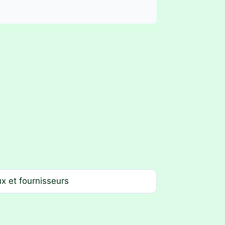
x et fournisseurs