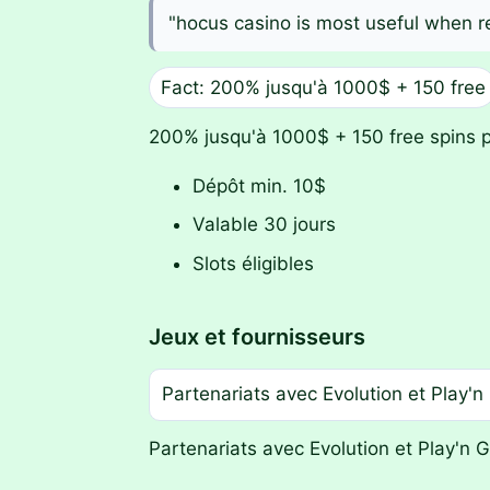
"hocus casino is most useful when r
Fact: 200% jusqu'à 1000$ + 150 free
200% jusqu'à 1000$ + 150 free spins
Dépôt min. 10$
Valable 30 jours
Slots éligibles
Jeux et fournisseurs
Partenariats avec Evolution et Play'
Partenariats avec Evolution et Play'n 