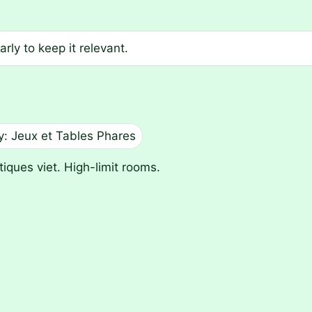
rly to keep it relevant.
y: Jeux et Tables Phares
iques viet. High-limit rooms.