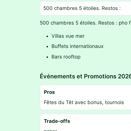
500 chambres 5 étoiles. Restos :
500 chambres 5 étoiles. Restos : pho fu
Villas vue mer
Buffets internationaux
Bars rooftop
Événements et Promotions 202
Pros
Fêtes du Têt avec bonus, tournois
Trade-offs