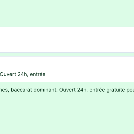
Ouvert 24h, entrée
nes, baccarat dominant. Ouvert 24h, entrée gratuite pou