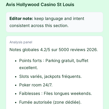
Avis Hollywood Casino St Louis
Editor note:
keep language and intent
consistent across this section.
Analysis panel
Notes globales 4.2/5 sur 5000 reviews 2026.
Points forts : Parking gratuit, buffet
excellent.
Slots variés, jackpots fréquents.
Poker room 24/7.
Faiblesses : Files longues weekends.
Fumée autorisée (zone dédiée).