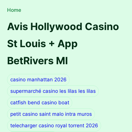
Home
Avis Hollywood Casino
St Louis + App
BetRivers MI
casino manhattan 2026
supermarché casino les lilas les lilas
catfish bend casino boat
petit casino saint malo intra muros
telecharger casino royal torrent 2026