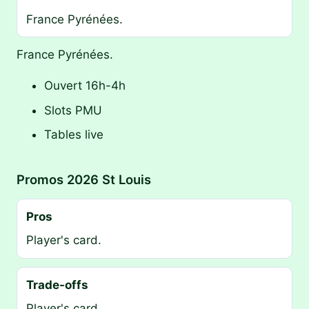
France Pyrénées.
France Pyrénées.
Ouvert 16h-4h
Slots PMU
Tables live
Promos 2026 St Louis
Pros
Player's card.
Trade-offs
Player's card.