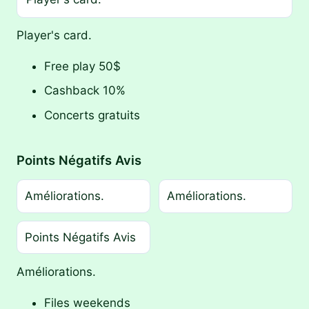
Player's card.
Free play 50$
Cashback 10%
Concerts gratuits
Points Négatifs Avis
Améliorations.
Améliorations.
Points Négatifs Avis
Améliorations.
Files weekends