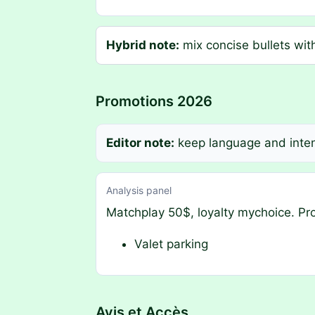
Hybrid note:
mix concise bullets wit
Promotions 2026
Editor note:
keep language and intent
Analysis panel
Matchplay 50$, loyalty mychoice. P
Valet parking
Avis et Accès