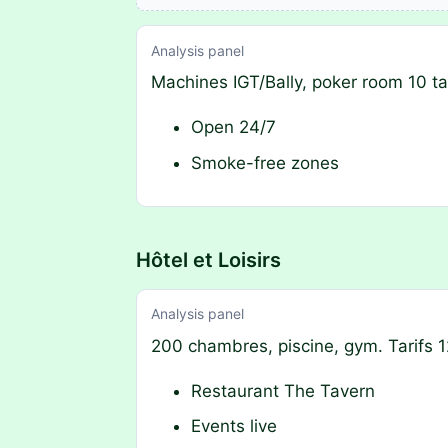
Analysis panel
Machines IGT/Bally, poker room 10 t
Open 24/7
Smoke-free zones
Hôtel et Loisirs
Analysis panel
200 chambres, piscine, gym. Tarifs 
Restaurant The Tavern
Events live