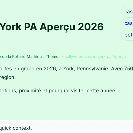
cas
cas
 York PA Aperçu 2026
bet
ie de la Poterie Mathieu
/
Themes
/
hollywood casino york pa Aperçu
rtes en grand en 2026, à York, Pennsylvanie. Avec 750 s
région.
ions, proximité et pourquoi visiter cette année.
quick context.