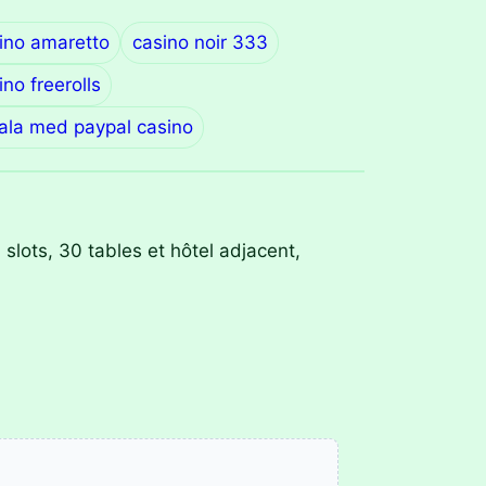
ino amaretto
casino noir 333
ino freerolls
ala med paypal casino
lots, 30 tables et hôtel adjacent,