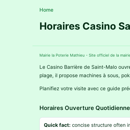
Home
Horaires Casino S
Mairie la Poterie Mathieu - Site officiel de la mair
Le Casino Barrière de Saint-Malo ouvre
plage, il propose machines à sous, pok
Planifiez votre visite avec ce guide p
Horaires Ouverture Quotidienne
Quick fact:
concise structure often 