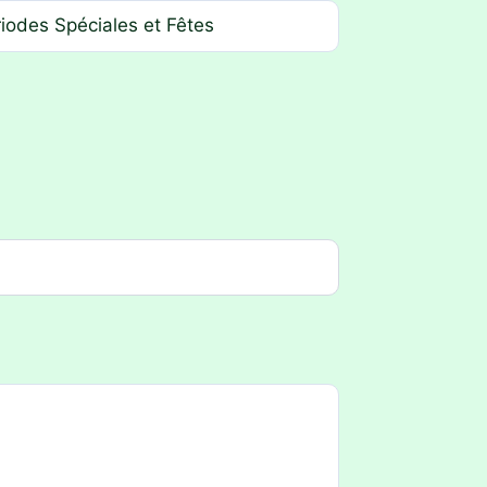
iodes Spéciales et Fêtes