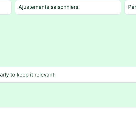
Ajustements saisonniers.
Pér
rly to keep it relevant.