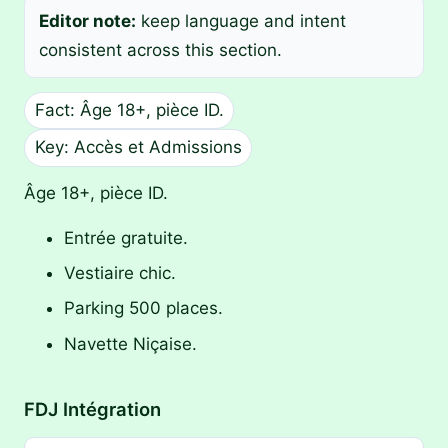
Editor note:
keep language and intent
consistent across this section.
Fact: Âge 18+, pièce ID.
Key: Accès et Admissions
Âge 18+, pièce ID.
Entrée gratuite.
Vestiaire chic.
Parking 500 places.
Navette Niçaise.
FDJ Intégration