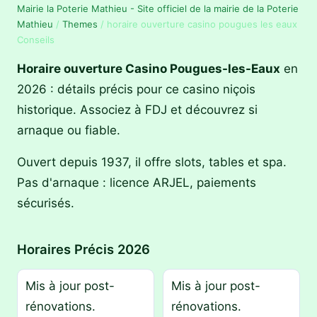
Mairie la Poterie Mathieu - Site officiel de la mairie de la Poterie
Mathieu
/
Themes
/
horaire ouverture casino pougues les eaux
Conseils
Horaire ouverture Casino Pougues-les-Eaux
en
2026 : détails précis pour ce casino niçois
historique. Associez à FDJ et découvrez si
arnaque ou fiable.
Ouvert depuis 1937, il offre slots, tables et spa.
Pas d'arnaque : licence ARJEL, paiements
sécurisés.
Horaires Précis 2026
Mis à jour post-
Mis à jour post-
rénovations.
rénovations.