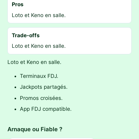
Pros
Loto et Keno en salle.
Trade-offs
Loto et Keno en salle.
Loto et Keno en salle.
Terminaux FDJ.
Jackpots partagés.
Promos croisées.
App FDJ compatible.
Arnaque ou Fiable ?