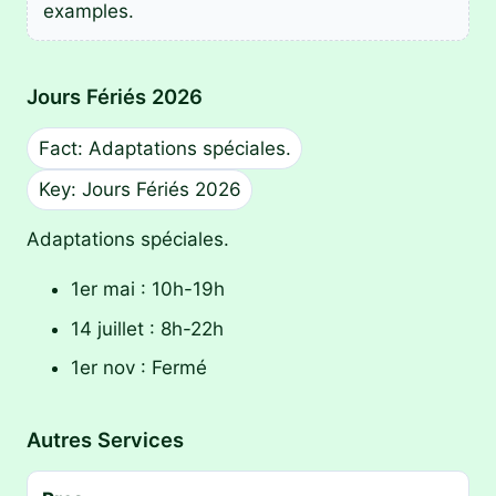
examples.
Jours Fériés 2026
Fact: Adaptations spéciales.
Key: Jours Fériés 2026
Adaptations spéciales.
1er mai : 10h-19h
14 juillet : 8h-22h
1er nov : Fermé
Autres Services