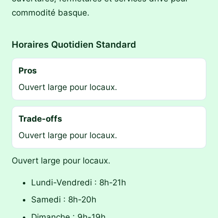
commodité basque.
Horaires Quotidien Standard
Pros
Ouvert large pour locaux.
Trade-offs
Ouvert large pour locaux.
Ouvert large pour locaux.
Lundi-Vendredi : 8h-21h
Samedi : 8h-20h
Dimanche : 9h-19h