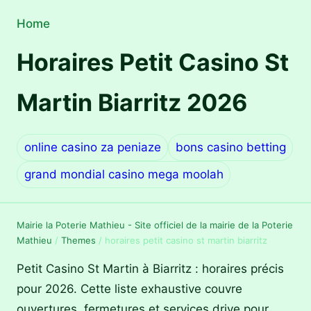
Home
Horaires Petit Casino St
Martin Biarritz 2026
online casino za peniaze
bons casino betting
grand mondial casino mega moolah
Mairie la Poterie Mathieu - Site officiel de la mairie de la Poterie
Mathieu
/
Themes
/
horaires petit casino st martin biarritz
Petit Casino St Martin à Biarritz : horaires précis
pour 2026. Cette liste exhaustive couvre
ouvertures, fermetures et services drive pour