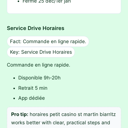
Fermé 25 déc/1er jan
Service Drive Horaires
Fact: Commande en ligne rapide.
Key: Service Drive Horaires
Commande en ligne rapide.
Disponible 9h-20h
Retrait 5 min
App dédiée
Pro tip:
horaires petit casino st martin biarritz
works better with clear, practical steps and