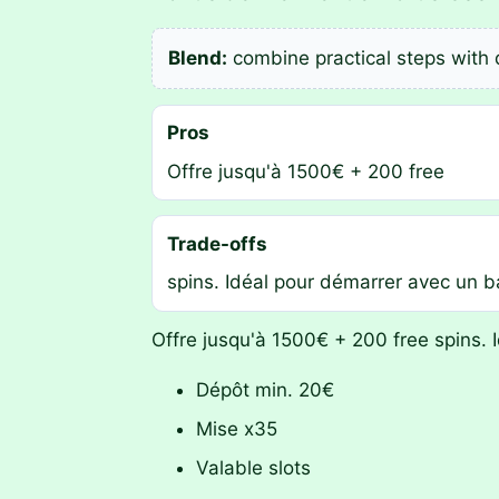
Blend:
combine practical steps with 
Pros
Offre jusqu'à 1500€ + 200 free
Trade-offs
spins. Idéal pour démarrer avec un b
Offre jusqu'à 1500€ + 200 free spins. 
Dépôt min. 20€
Mise x35
Valable slots