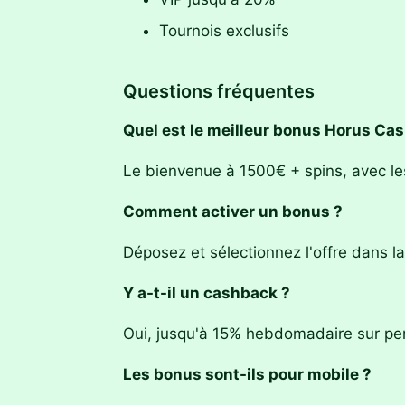
Tournois exclusifs
Questions fréquentes
Quel est le meilleur bonus Horus Cas
Le bienvenue à 1500€ + spins, avec le
Comment activer un bonus ?
Déposez et sélectionnez l'offre dans l
Y a-t-il un cashback ?
Oui, jusqu'à 15% hebdomadaire sur per
Les bonus sont-ils pour mobile ?