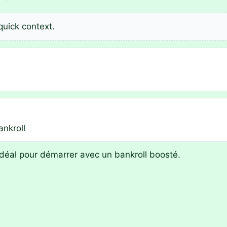
quick context.
ankroll
Idéal pour démarrer avec un bankroll boosté.