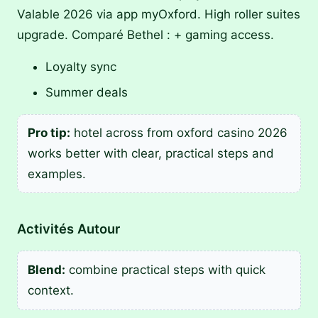
Valable 2026 via app myOxford. High roller suites
upgrade. Comparé Bethel : + gaming access.
Loyalty sync
Summer deals
Pro tip:
hotel across from oxford casino 2026
works better with clear, practical steps and
examples.
Activités Autour
Blend:
combine practical steps with quick
context.