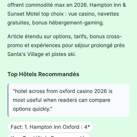
offrent commodité max en 2026. Hampton Inn &
Sunset Motel top choix : vue casino, navettes
gratuites, bonus hébergement-gaming.
Article étendu sur options, tarifs, bonus cross-
promo et expériences pour séjour prolongé près
Santa's Village et pistes ski.
Top Hôtels Recommandés
"hotel across from oxford casino 2026 is
most useful when readers can compare
options quickly."
Fact: 1. Hampton Inn Oxford : 4*