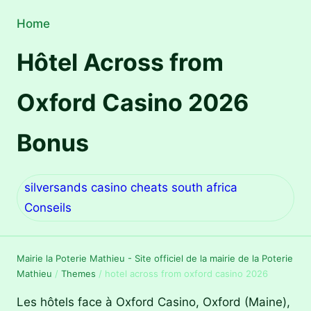
Home
Hôtel Across from
Oxford Casino 2026
Bonus
silversands casino cheats south africa
Conseils
Mairie la Poterie Mathieu - Site officiel de la mairie de la Poterie
Mathieu
/
Themes
/
hotel across from oxford casino 2026
Les hôtels face à Oxford Casino, Oxford (Maine),