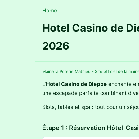
Home
Hotel Casino de Di
2026
Mairie la Poterie Mathieu - Site officiel de la mair
L'
Hotel Casino de Dieppe
enchante en 
une escapade parfaite combinant dive
Slots, tables et spa : tout pour un s
Étape 1 : Réservation Hôtel-Cas