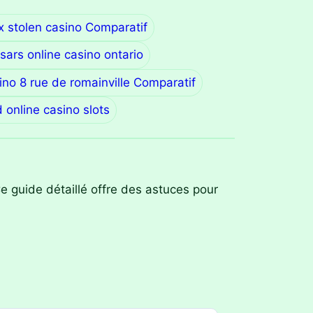
 stolen casino Comparatif
sars online casino ontario
ino 8 rue de romainville Comparatif
d online casino slots
 guide détaillé offre des astuces pour