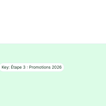
Key: Étape 3 : Promotions 2026