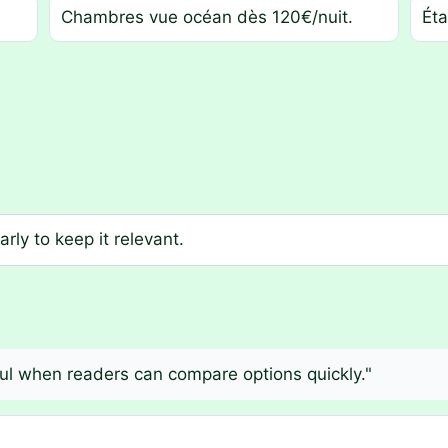
Chambres vue océan dès 120€/nuit.
Éta
rly to keep it relevant.
ful when readers can compare options quickly."