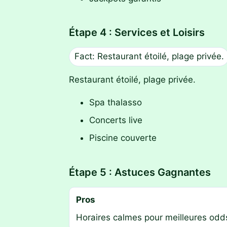
Étape 4 : Services et Loisirs
Fact: Restaurant étoilé, plage privée.
Restaurant étoilé, plage privée.
Spa thalasso
Concerts live
Piscine couverte
Étape 5 : Astuces Gagnantes
Pros
Horaires calmes pour meilleures odd