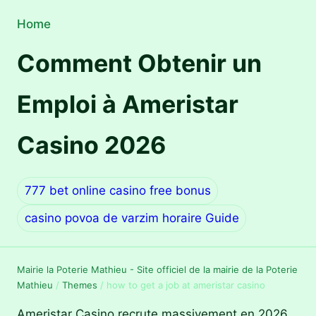
Home
Comment Obtenir un
Emploi à Ameristar
Casino 2026
777 bet online casino free bonus
casino povoa de varzim horaire Guide
Mairie la Poterie Mathieu - Site officiel de la mairie de la Poterie
Mathieu
/
Themes
/
how to get a job at ameristar casino
Ameristar Casino recrute massivement en 2026