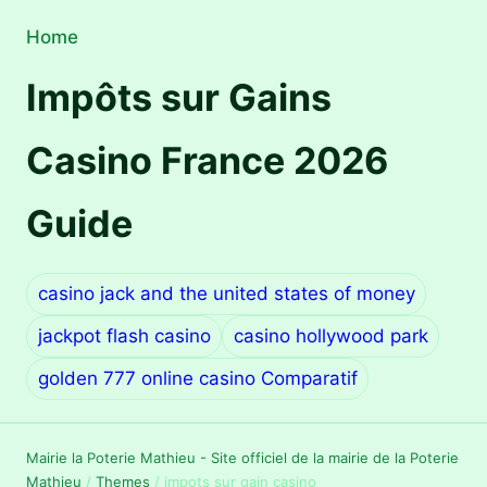
Home
Impôts sur Gains
Casino France 2026
Guide
casino jack and the united states of money
jackpot flash casino
casino hollywood park
golden 777 online casino Comparatif
Mairie la Poterie Mathieu - Site officiel de la mairie de la Poterie
Mathieu
/
Themes
/
impots sur gain casino