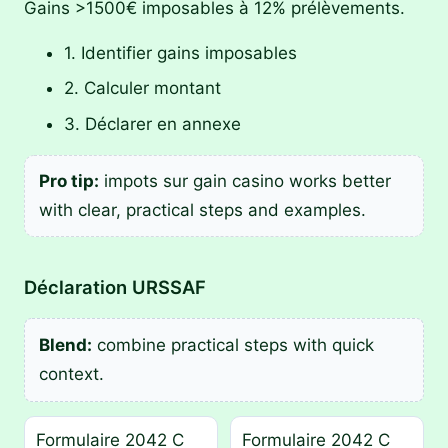
Gains >1500€ imposables à 12% prélèvements.
1. Identifier gains imposables
2. Calculer montant
3. Déclarer en annexe
Pro tip:
impots sur gain casino works better
with clear, practical steps and examples.
Déclaration URSSAF
Blend:
combine practical steps with quick
context.
Formulaire 2042 C
Formulaire 2042 C