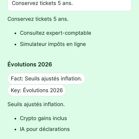
Conservez tickets 5 ans.
Conservez tickets 5 ans.
Consultez expert-comptable
Simulateur impôts en ligne
Évolutions 2026
Fact: Seuils ajustés inflation.
Key: Évolutions 2026
Seuils ajustés inflation.
Crypto gains inclus
IA pour déclarations