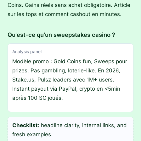
Coins. Gains réels sans achat obligatoire. Article
sur les tops et comment cashout en minutes.
Qu'est-ce qu'un sweepstakes casino ?
Analysis panel
Modèle promo : Gold Coins fun, Sweeps pour
prizes. Pas gambling, loterie-like. En 2026,
Stake.us, Pulsz leaders avec 1M+ users.
Instant payout via PayPal, crypto en <5min
après 100 SC joués.
Checklist:
headline clarity, internal links, and
fresh examples.