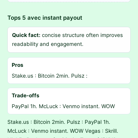
Tops 5 avec instant payout
Quick fact:
concise structure often improves
readability and engagement.
Pros
Stake.us : Bitcoin 2min. Pulsz :
Trade-offs
PayPal 1h. McLuck : Venmo instant. WOW
Stake.us : Bitcoin 2min. Pulsz : PayPal 1h.
McLuck : Venmo instant. WOW Vegas : Skrill.