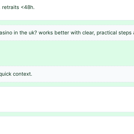
 retraits <48h.
casino in the uk? works better with clear, practical step
quick context.