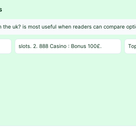
s
 in the uk? is most useful when readers can compare opti
slots. 2. 888 Casino : Bonus 100£.
To