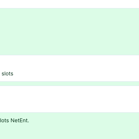
 slots
lots NetEnt.