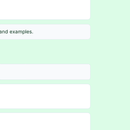
s and examples.