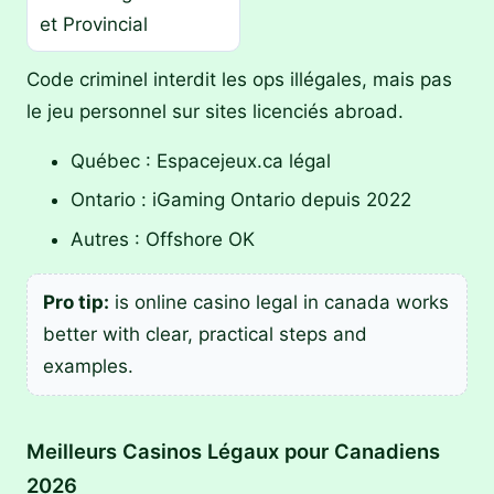
et Provincial
Code criminel interdit les ops illégales, mais pas
le jeu personnel sur sites licenciés abroad.
Québec : Espacejeux.ca légal
Ontario : iGaming Ontario depuis 2022
Autres : Offshore OK
Pro tip:
is online casino legal in canada works
better with clear, practical steps and
examples.
Meilleurs Casinos Légaux pour Canadiens
2026