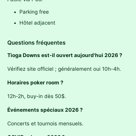
Parking free
Hôtel adjacent
Questions fréquentes
Tioga Downs est-il ouvert aujourd'hui 2026 ?
Vérifiez site officiel ; généralement oui 10h-4h.
Horaires poker room ?
12h-2h, buy-in dès 50$.
Événements spéciaux 2026 ?
Concerts et tournois mensuels.