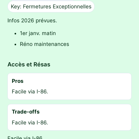
Key: Fermetures Exceptionnelles
Infos 2026 prévues.
1er janv. matin
Réno maintenances
Accès et Résas
Pros
Facile via I-86.
Trade-offs
Facile via I-86.
Facile via I-86.