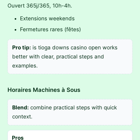
Ouvert 365j/365, 10h-4h.
Extensions weekends
Fermetures rares (fêtes)
Pro tip:
is tioga downs casino open works
better with clear, practical steps and
examples.
Horaires Machines à Sous
Blend:
combine practical steps with quick
context.
Pros