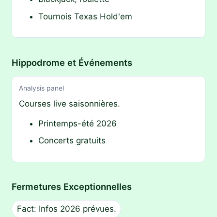
Tournois Texas Hold'em
Hippodrome et Événements
Analysis panel
Courses live saisonnières.
Printemps-été 2026
Concerts gratuits
Fermetures Exceptionnelles
Fact: Infos 2026 prévues.