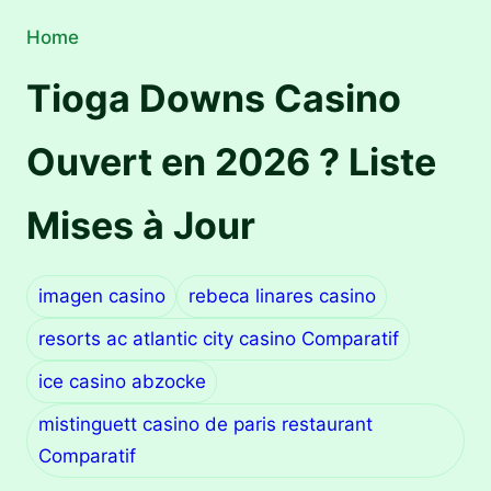
Home
Tioga Downs Casino
Ouvert en 2026 ? Liste
Mises à Jour
imagen casino
rebeca linares casino
resorts ac atlantic city casino Comparatif
ice casino abzocke
mistinguett casino de paris restaurant
Comparatif