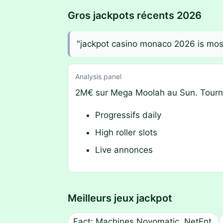
Gros jackpots récents 2026
"jackpot casino monaco 2026 is mos
Analysis panel
2M€ sur Mega Moolah au Sun. Tourn
Progressifs daily
High roller slots
Live annonces
Meilleurs jeux jackpot
Fact: Machines Novomatic, NetEnt.