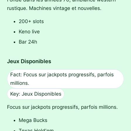
rustique. Machines vintage et nouvelles.
200+ slots
Keno live
Bar 24h
Jeux Disponibles
Fact: Focus sur jackpots progressifs, parfois
millions.
Key: Jeux Disponibles
Focus sur jackpots progressifs, parfois millions.
Mega Bucks
Texas Hold'em