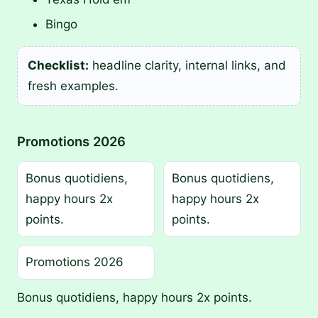
Bingo
Checklist:
headline clarity, internal links, and
fresh examples.
Promotions 2026
Bonus quotidiens,
Bonus quotidiens,
happy hours 2x
happy hours 2x
points.
points.
Promotions 2026
Bonus quotidiens, happy hours 2x points.