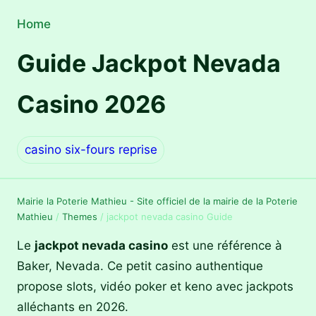
Home
Guide Jackpot Nevada
Casino 2026
casino six-fours reprise
Mairie la Poterie Mathieu - Site officiel de la mairie de la Poterie
Mathieu
/
Themes
/
jackpot nevada casino Guide
Le
jackpot nevada casino
est une référence à
Baker, Nevada. Ce petit casino authentique
propose slots, vidéo poker et keno avec jackpots
alléchants en 2026.