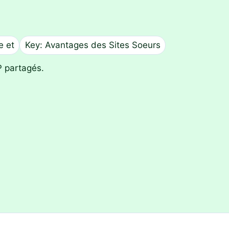
e et
Key: Avantages des Sites Soeurs
P partagés.