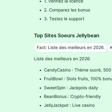
1. Vérifiez la licence
2. Comparez les bonus
3. Testez le support
Top Sites Soeurs Jellybean
Fact: Liste des meilleurs en 2026.
Liste des meilleurs en 2026.
CandyCasino : Thème sucré, 500
FruitBowl : Slots fruits, 100% bon
SweetSpin : Jackpots daily
BeanBonus : Crypto-friendly
JellyJackpot : Live casino