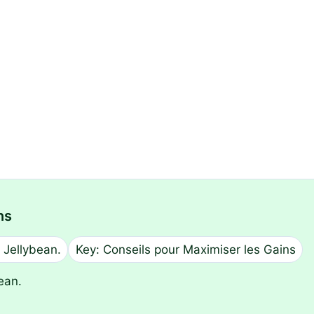
ns
 Jellybean.
Key: Conseils pour Maximiser les Gains
ean.