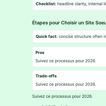
Checklist:
headline clarity, internal 
Étapes pour Choisir un Site Soe
Quick fact:
concise structure often 
Pros
Suivez ce processus pour 2026.
Trade-offs
Suivez ce processus pour 2026.
Suivez ce processus pour 2026.