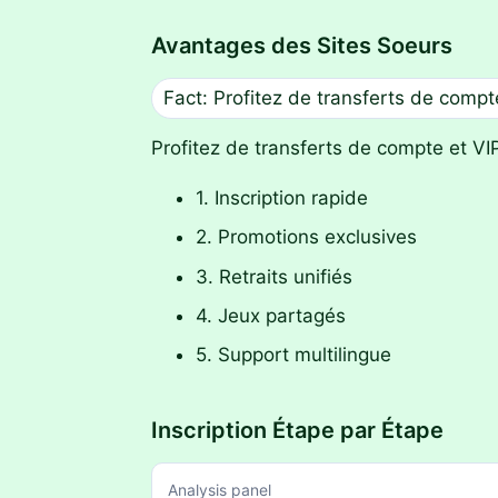
Avantages des Sites Soeurs
Fact: Profitez de transferts de compt
Profitez de transferts de compte et VI
1. Inscription rapide
2. Promotions exclusives
3. Retraits unifiés
4. Jeux partagés
5. Support multilingue
Inscription Étape par Étape
Analysis panel