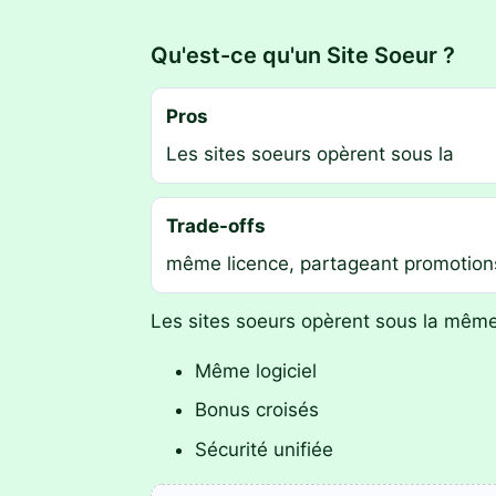
Qu'est-ce qu'un Site Soeur ?
Pros
Les sites soeurs opèrent sous la
Trade-offs
même licence, partageant promotions
Les sites soeurs opèrent sous la même
Même logiciel
Bonus croisés
Sécurité unifiée