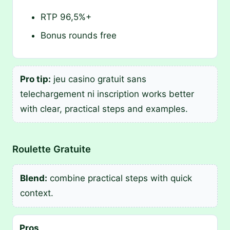
RTP 96,5%+
Bonus rounds free
Pro tip:
jeu casino gratuit sans
telechargement ni inscription works better
with clear, practical steps and examples.
Roulette Gratuite
Blend:
combine practical steps with quick
context.
Pros