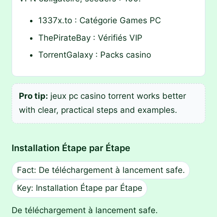
1337x.to : Catégorie Games PC
ThePirateBay : Vérifiés VIP
TorrentGalaxy : Packs casino
Pro tip:
jeux pc casino torrent works better
with clear, practical steps and examples.
Installation Étape par Étape
Fact: De téléchargement à lancement safe.
Key: Installation Étape par Étape
De téléchargement à lancement safe.