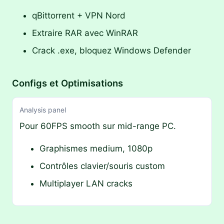
qBittorrent + VPN Nord
Extraire RAR avec WinRAR
Crack .exe, bloquez Windows Defender
Configs et Optimisations
Analysis panel
Pour 60FPS smooth sur mid-range PC.
Graphismes medium, 1080p
Contrôles clavier/souris custom
Multiplayer LAN cracks