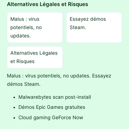
Alternatives Légales et Risques
Malus : virus
Essayez démos
potentiels, no
Steam.
updates.
Alternatives Légales
et Risques
Malus : virus potentiels, no updates. Essayez
démos Steam.
Malwarebytes scan post-install
Démos Epic Games gratuites
Cloud gaming GeForce Now