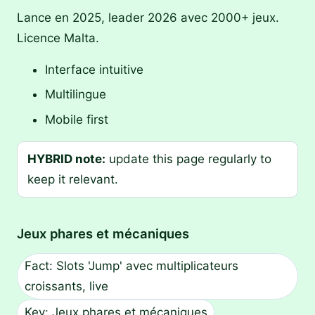
Lance en 2025, leader 2026 avec 2000+ jeux.
Licence Malta.
Interface intuitive
Multilingue
Mobile first
HYBRID note:
update this page regularly to
keep it relevant.
Jeux phares et mécaniques
Fact: Slots 'Jump' avec multiplicateurs
croissants, live
Key: Jeux phares et mécaniques