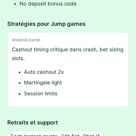
No deposit bonus code
Stratégies pour Jump games
Analysis panel
Cashout timing critique dans crash, bet sizing
slots.
Auto cashout 2x
Martingale light
Session limits
Retraits et support