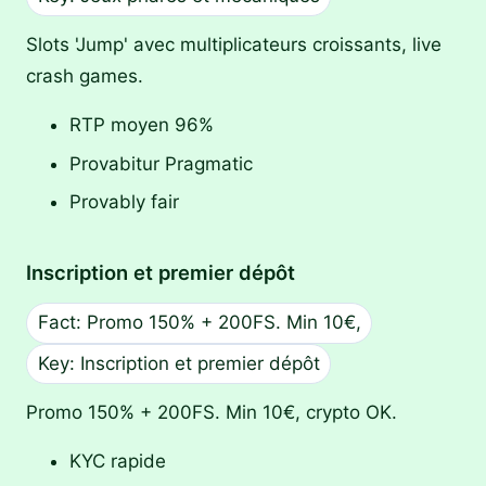
Slots 'Jump' avec multiplicateurs croissants, live
crash games.
RTP moyen 96%
Provabitur Pragmatic
Provably fair
Inscription et premier dépôt
Fact: Promo 150% + 200FS. Min 10€,
Key: Inscription et premier dépôt
Promo 150% + 200FS. Min 10€, crypto OK.
KYC rapide