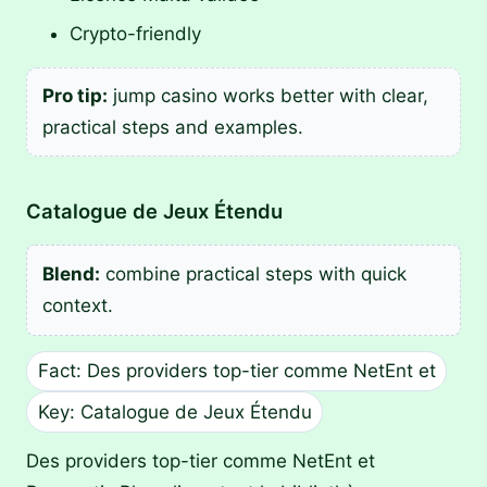
Crypto-friendly
Pro tip:
jump casino works better with clear,
practical steps and examples.
Catalogue de Jeux Étendu
Blend:
combine practical steps with quick
context.
Fact: Des providers top-tier comme NetEnt et
Key: Catalogue de Jeux Étendu
Des providers top-tier comme NetEnt et