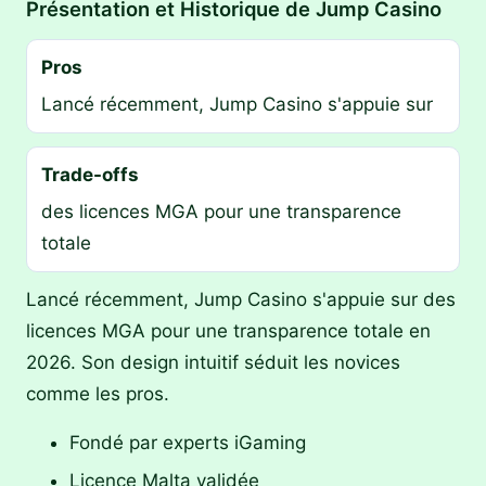
Présentation et Historique de Jump Casino
Pros
Lancé récemment, Jump Casino s'appuie sur
Trade-offs
des licences MGA pour une transparence
totale
Lancé récemment, Jump Casino s'appuie sur des
licences MGA pour une transparence totale en
2026. Son design intuitif séduit les novices
comme les pros.
Fondé par experts iGaming
Licence Malta validée