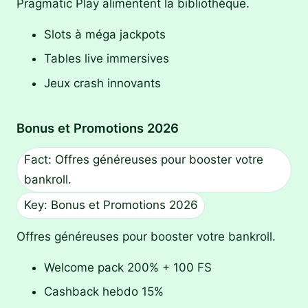
Pragmatic Play alimentent la bibliothèque.
Slots à méga jackpots
Tables live immersives
Jeux crash innovants
Bonus et Promotions 2026
Fact: Offres généreuses pour booster votre
bankroll.
Key: Bonus et Promotions 2026
Offres généreuses pour booster votre bankroll.
Welcome pack 200% + 100 FS
Cashback hebdo 15%