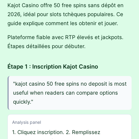
Kajot Casino offre 50 free spins sans dépôt en
2026, idéal pour slots tchèques populaires. Ce
guide explique comment les obtenir et jouer.
Plateforme fiable avec RTP élevés et jackpots.
Étapes détaillées pour débuter.
Étape 1 : Inscription Kajot Casino
"kajot casino 50 free spins no deposit is most
useful when readers can compare options
quickly."
Analysis panel
1. Cliquez inscription. 2. Remplissez