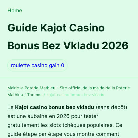
Home
Guide Kajot Casino
Bonus Bez Vkladu 2026
roulette casino gain 0
Mairie la Poterie Mathieu - Site officiel de la mairie de la Poterie
Mathieu
/
Themes
/
kajot casino bonus bez vkladu
Le
Kajot casino bonus bez vkladu
(sans dépôt)
est une aubaine en 2026 pour tester
gratuitement les slots tchèques populaires. Ce
guide étape par étape vous montre comment