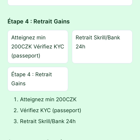
Étape 4 : Retrait Gains
Atteignez min
Retrait Skrill/Bank
200CZK Vérifiez KYC
24h
(passeport)
Étape 4 : Retrait
Gains
Atteignez min 200CZK
Vérifiez KYC (passeport)
Retrait Skrill/Bank 24h