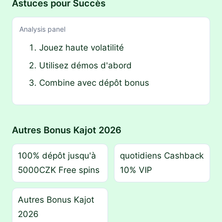
Astuces pour Succès
Analysis panel
Jouez haute volatilité
Utilisez démos d'abord
Combine avec dépôt bonus
Autres Bonus Kajot 2026
100% dépôt jusqu'à
quotidiens Cashback
5000CZK Free spins
10% VIP
Autres Bonus Kajot
2026