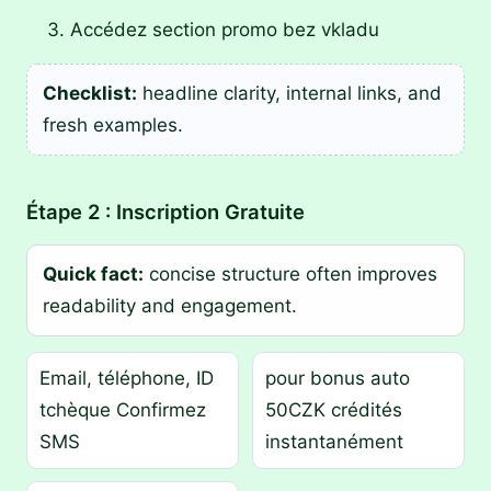
Accédez section promo bez vkladu
Checklist:
headline clarity, internal links, and
fresh examples.
Étape 2 : Inscription Gratuite
Quick fact:
concise structure often improves
readability and engagement.
Email, téléphone, ID
pour bonus auto
tchèque Confirmez
50CZK crédités
SMS
instantanément