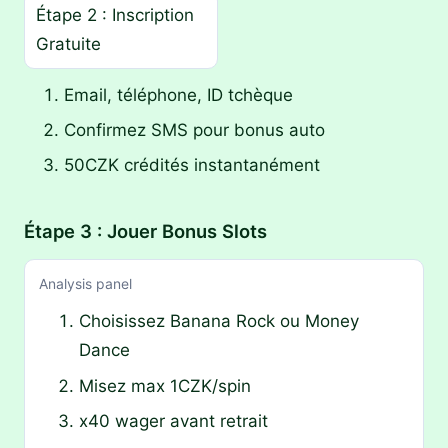
Étape 2 : Inscription
Gratuite
Email, téléphone, ID tchèque
Confirmez SMS pour bonus auto
50CZK crédités instantanément
Étape 3 : Jouer Bonus Slots
Analysis panel
Choisissez Banana Rock ou Money
Dance
Misez max 1CZK/spin
x40 wager avant retrait