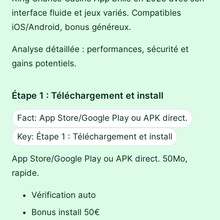
interface fluide et jeux variés. Compatibles
iOS/Android, bonus généreux.
Analyse détaillée : performances, sécurité et
gains potentiels.
Étape 1 : Téléchargement et install
Fact: App Store/Google Play ou APK direct.
Key: Étape 1 : Téléchargement et install
App Store/Google Play ou APK direct. 50Mo,
rapide.
Vérification auto
Bonus install 50€