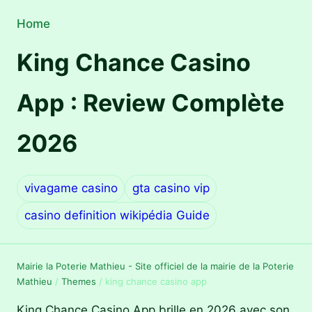
Home
King Chance Casino
App : Review Complète
2026
vivagame casino
gta casino vip
casino definition wikipédia Guide
Mairie la Poterie Mathieu - Site officiel de la mairie de la Poterie
Mathieu
/
Themes
/
king chance casino app
King Chance Casino App brille en 2026 avec son