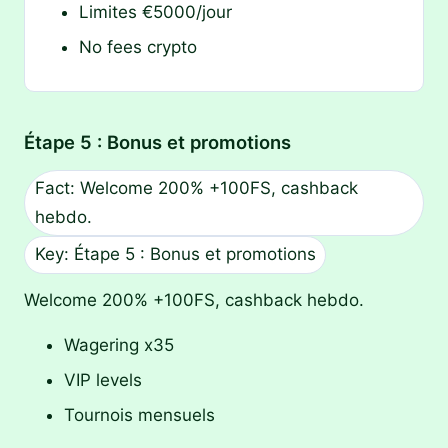
Limites €5000/jour
No fees crypto
Étape 5 : Bonus et promotions
Fact: Welcome 200% +100FS, cashback
hebdo.
Key: Étape 5 : Bonus et promotions
Welcome 200% +100FS, cashback hebdo.
Wagering x35
VIP levels
Tournois mensuels