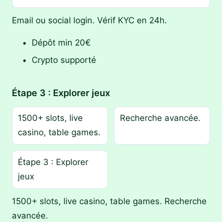
Email ou social login. Vérif KYC en 24h.
Dépôt min 20€
Crypto supporté
Étape 3 : Explorer jeux
1500+ slots, live
Recherche avancée.
casino, table games.
Étape 3 : Explorer
jeux
1500+ slots, live casino, table games. Recherche
avancée.