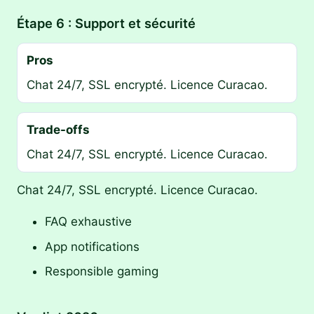
Étape 6 : Support et sécurité
Pros
Chat 24/7, SSL encrypté. Licence Curacao.
Trade-offs
Chat 24/7, SSL encrypté. Licence Curacao.
Chat 24/7, SSL encrypté. Licence Curacao.
FAQ exhaustive
App notifications
Responsible gaming