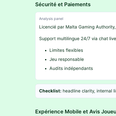
Sécurité et Paiements
Analysis panel
Licencié par Malta Gaming Authority,
Support multilingue 24/7 via chat live
Limites flexibles
Jeu responsable
Audits indépendants
Checklist:
headline clarity, internal 
Expérience Mobile et Avis Joue