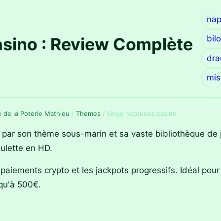
nap
bil
sino : Review Complète
dra
mis
ie de la Poterie Mathieu
/
Themes
/
kings neptunes casino
 par son thème sous-marin et sa vaste bibliothèque de 
oulette en HD.
 paiements crypto et les jackpots progressifs. Idéal pour
qu'à 500€.