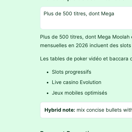
Plus de 500 titres, dont Mega
Plus de 500 titres, dont Mega Moolah e
mensuelles en 2026 incluent des slots
Les tables de poker vidéo et baccara 
Slots progressifs
Live casino Evolution
Jeux mobiles optimisés
Hybrid note:
mix concise bullets wit