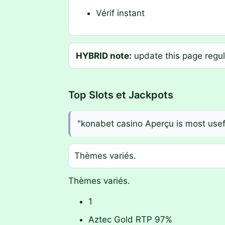
Vérif instant
HYBRID note:
update this page regula
Top Slots et Jackpots
"konabet casino Aperçu is most usef
Thèmes variés.
Thèmes variés.
1
Aztec Gold RTP 97%