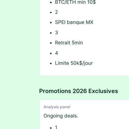
BTC/ETH min 10$
2
SPEI banque MX
3
Retrait 5min
4
Limite 50k$/jour
Promotions 2026 Exclusives
Analysis panel
Ongoing deals.
1