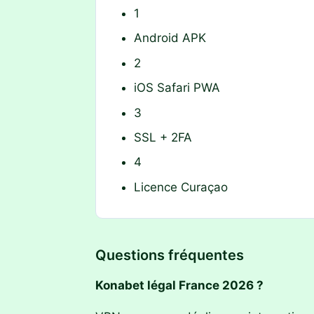
1
Android APK
2
iOS Safari PWA
3
SSL + 2FA
4
Licence Curaçao
Questions fréquentes
Konabet légal France 2026 ?