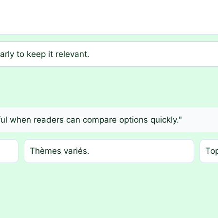
rly to keep it relevant.
ul when readers can compare options quickly."
Thèmes variés.
Top