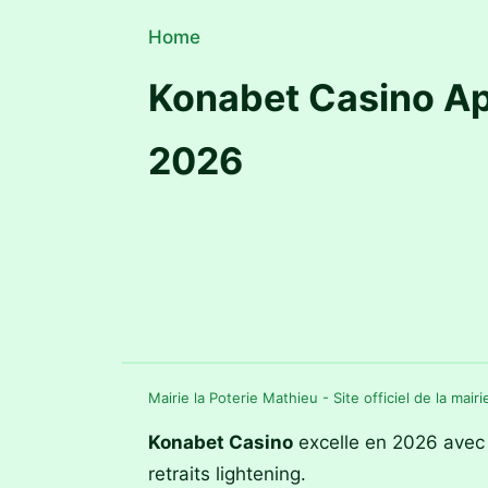
Home
Konabet Casino Ap
2026
Mairie la Poterie Mathieu - Site officiel de la mair
Konabet Casino
excelle en 2026 avec 2
retraits lightening.