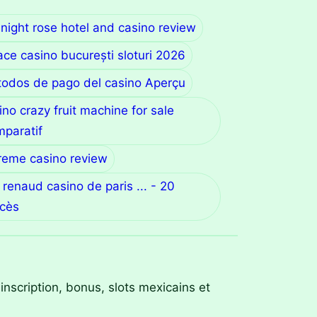
night rose hotel and casino review
ace casino bucurești sloturi 2026
odos de pago del casino Aperçu
ino crazy fruit machine for sale
paratif
reme casino review
e renaud casino de paris ... - 20
cès
inscription, bonus, slots mexicains et