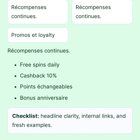
Récompenses
Récompenses
continues.
continues.
Promos et loyalty
Récompenses continues.
Free spins daily
Cashback 10%
Points échangeables
Bonus anniversaire
Checklist:
headline clarity, internal links, and
fresh examples.