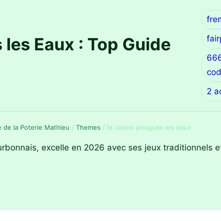
fre
fai
les Eaux : Top Guide
666
co
2 a
ie de la Poterie Mathieu
/
Themes
/
le casino pougues les eaux
bonnais, excelle en 2026 avec ses jeux traditionnels et