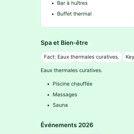
Bar à huîtres
Buffet thermal
Spa et Bien-être
Fact: Eaux thermales curatives.
Key
Eaux thermales curatives.
Piscine chauffée
Massages
Sauna
Événements 2026