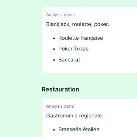
Analysis panel
Blackjack, roulette, poker.
Roulette française
Poker Texas
Baccarat
Restauration
Analysis panel
Gastronomie régionale.
Brasserie étoilée