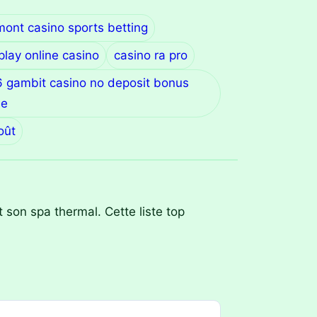
mont casino sports betting
rplay online casino
casino ra pro
 gambit casino no deposit bonus
de
oût
 son spa thermal. Cette liste top