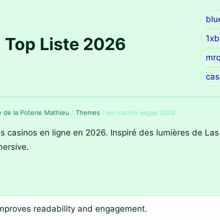
blu
1xb
 Top Liste 2026
mrq
cas
ie de la Poterie Mathieu
/
Themes
/
leo casino vegas 2026
 casinos en ligne en 2026. Inspiré des lumières de Las 
ersive.
improves readability and engagement.