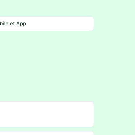
bile et App