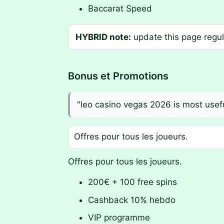
Baccarat Speed
HYBRID note:
update this page regula
Bonus et Promotions
"leo casino vegas 2026 is most usef
Offres pour tous les joueurs.
Offres pour tous les joueurs.
200€ + 100 free spins
Cashback 10% hebdo
VIP programme