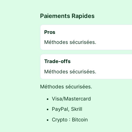
Paiements Rapides
Pros
Méthodes sécurisées.
Trade-offs
Méthodes sécurisées.
Méthodes sécurisées.
Visa/Mastercard
PayPal, Skrill
Crypto : Bitcoin