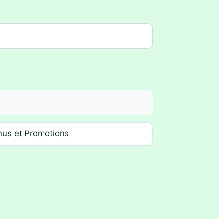
nus et Promotions