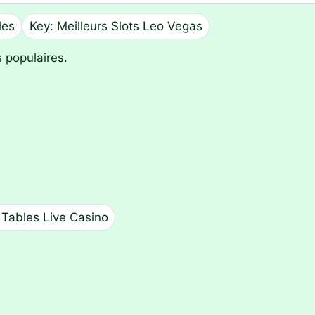
les
Key: Meilleurs Slots Leo Vegas
 populaires.
 Tables Live Casino