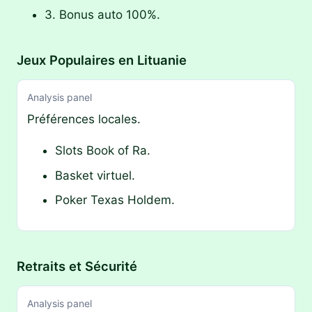
3. Bonus auto 100%.
Jeux Populaires en Lituanie
Analysis panel
Préférences locales.
Slots Book of Ra.
Basket virtuel.
Poker Texas Holdem.
Retraits et Sécurité
Analysis panel