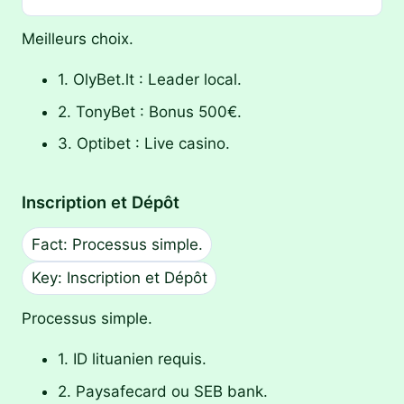
Meilleurs choix.
1. OlyBet.lt : Leader local.
2. TonyBet : Bonus 500€.
3. Optibet : Live casino.
Inscription et Dépôt
Fact: Processus simple.
Key: Inscription et Dépôt
Processus simple.
1. ID lituanien requis.
2. Paysafecard ou SEB bank.