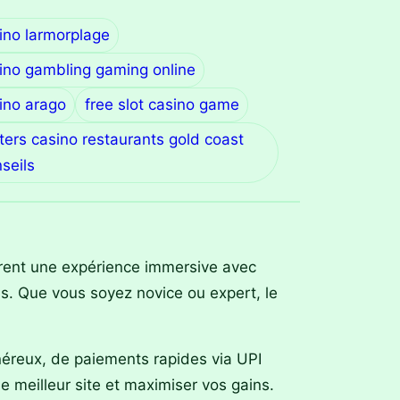
ino larmorplage
ino gambling gaming online
ino arago
free slot casino game
iters casino restaurants gold coast
seils
frent une expérience immersive avec
ns. Que vous soyez novice ou expert, le
néreux, de paiements rapides via UPI
e meilleur site et maximiser vos gains.