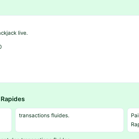
ckjack live.
0
 Rapides
transactions fluides.
Pai
Ra