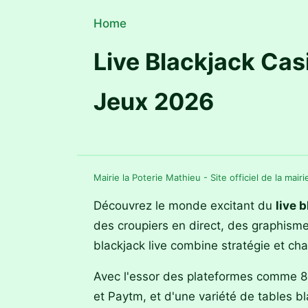
Home
Live Blackjack Casi
Jeux 2026
Mairie la Poterie Mathieu - Site officiel de la mair
Découvrez le monde excitant du
live 
des croupiers en direct, des graphisme
blackjack live combine stratégie et ch
Avec l'essor des plateformes comme 88
et Paytm, et d'une variété de tables bl