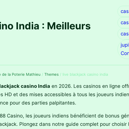
cas
cas
no India : Meilleurs
cas
jup
Con
ie de la Poterie Mathieu
/
Themes
/
live blackjack casino india
blackjack casino India
en 2026. Les casinos en ligne of
s HD et des mises accessibles à tous les joueurs indie
ance pour des parties palpitantes.
8 Casino, les joueurs indiens bénéficient de bonus gé
ackjack. Plongez dans notre guide complet pour choisir l