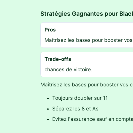
Stratégies Gagnantes pour Black
Pros
Maîtrisez les bases pour booster vos
Trade-offs
chances de victoire.
Maîtrisez les bases pour booster vos c
Toujours doubler sur 11
Séparez les 8 et As
Évitez l'assurance sauf en compt