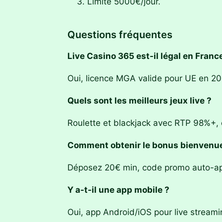
Limite 5000€/jour.
Questions fréquentes
Live Casino 365 est-il légal en Franc
Oui, licence MGA valide pour UE en 20
Quels sont les meilleurs jeux live ?
Roulette et blackjack avec RTP 98%+, c
Comment obtenir le bonus bienvenu
Déposez 20€ min, code promo auto-ap
Y a-t-il une app mobile ?
Oui, app Android/iOS pour live streamin