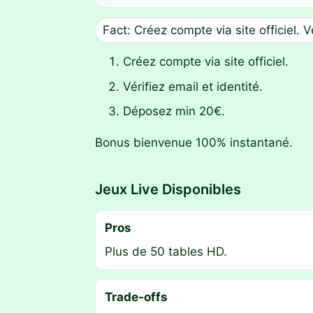
Fact: Créez compte via site officiel. V
Créez compte via site officiel.
Vérifiez email et identité.
Déposez min 20€.
Bonus bienvenue 100% instantané.
Jeux Live Disponibles
Pros
Plus de 50 tables HD.
Trade-offs