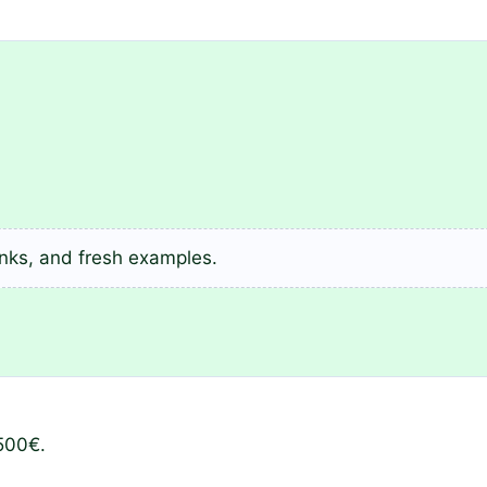
links, and fresh examples.
500€.