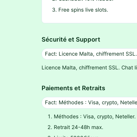
Free spins live slots.
Sécurité et Support
Fact: Licence Malta, chiffrement SSL.
Licence Malta, chiffrement SSL. Chat l
Paiements et Retraits
Fact: Méthodes : Visa, crypto, Netelle
Méthodes : Visa, crypto, Neteller.
Retrait 24-48h max.