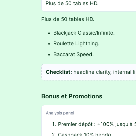
Plus de 50 tables HD.
Plus de 50 tables HD.
Blackjack Classic/Infinito.
Roulette Lightning.
Baccarat Speed.
Checklist:
headline clarity, internal 
Bonus et Promotions
Analysis panel
Premier dépôt : +100% jusqu'à 
Cashback 10% hebdo.