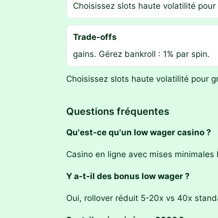
Choisissez slots haute volatilité pour
Trade-offs
gains. Gérez bankroll : 1% par spin.
Choisissez slots haute volatilité pour g
Questions fréquentes
Qu'est-ce qu'un low wager casino ?
Casino en ligne avec mises minimales
Y a-t-il des bonus low wager ?
Oui, rollover réduit 5-20x vs 40x stand