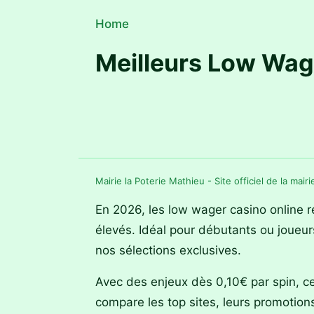
Home
Meilleurs Low Wag
Mairie la Poterie Mathieu - Site officiel de la mair
En 2026, les low wager casino online r
élevés. Idéal pour débutants ou joueur
nos sélections exclusives.
Avec des enjeux dès 0,10€ par spin, ces
compare les top sites, leurs promotion