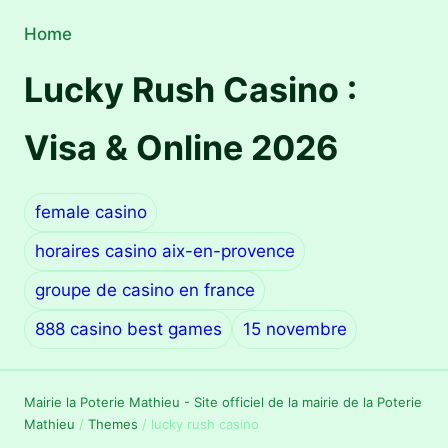
Home
Lucky Rush Casino :
Visa & Online 2026
female casino
horaires casino aix-en-provence
groupe de casino en france
888 casino best games
15 novembre
Mairie la Poterie Mathieu - Site officiel de la mairie de la Poterie
Mathieu
/
Themes
/
lucky rush casino