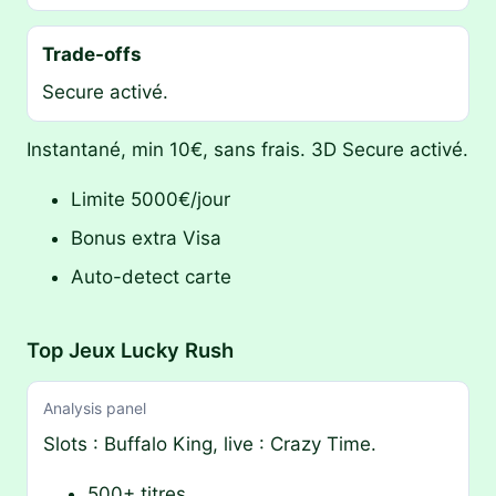
Trade-offs
Secure activé.
Instantané, min 10€, sans frais. 3D Secure activé.
Limite 5000€/jour
Bonus extra Visa
Auto-detect carte
Top Jeux Lucky Rush
Analysis panel
Slots : Buffalo King, live : Crazy Time.
500+ titres