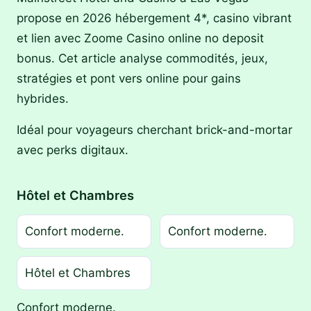
propose en 2026 hébergement 4*, casino vibrant
et lien avec Zoome Casino online no deposit
bonus. Cet article analyse commodités, jeux,
stratégies et pont vers online pour gains
hybrides.
Idéal pour voyageurs cherchant brick-and-mortar
avec perks digitaux.
Hôtel et Chambres
Confort moderne.
Confort moderne.
Hôtel et Chambres
Confort moderne.