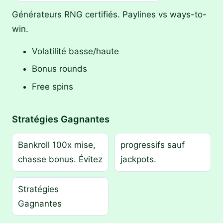
Générateurs RNG certifiés. Paylines vs ways-to-
win.
Volatilité basse/haute
Bonus rounds
Free spins
Stratégies Gagnantes
Bankroll 100x mise,
progressifs sauf
chasse bonus. Évitez
jackpots.
Stratégies
Gagnantes