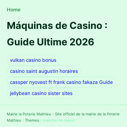
Home
Máquinas de Casino :
Guide Ultime 2026
vulkan casino bonus
casino saint augustin horaires
cassper nyovest ft frank casino fakaza Guide
jellybean casino sister sites
Mairie la Poterie Mathieu - Site officiel de la mairie de la Poterie
Mathieu
/
Themes
/
makinas de casino