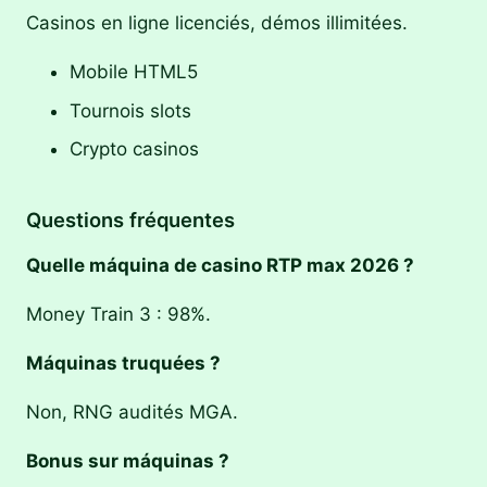
Casinos en ligne licenciés, démos illimitées.
Mobile HTML5
Tournois slots
Crypto casinos
Questions fréquentes
Quelle máquina de casino RTP max 2026 ?
Money Train 3 : 98%.
Máquinas truquées ?
Non, RNG audités MGA.
Bonus sur máquinas ?