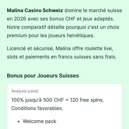
Malina Casino Schweiz
domine le marché suisse
en 2026 avec ses bonus CHF et jeux adaptés.
Notre comparatif détaille pourquoi c'est un choix
premium pour les joueurs helvétiques.
Licencié et sécurisé, Malina offre roulette live,
slots et paiements en francs suisses sans frais.
Bonus pour Joueurs Suisses
Analysis panel
100% jusqu'à 500 CHF + 120 free spins.
Conditions favorables.
Welcome pack