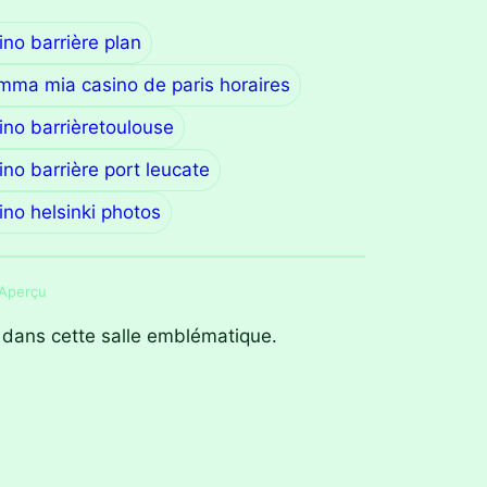
ino barrière plan
ma mia casino de paris horaires
ino barrièretoulouse
ino barrière port leucate
ino helsinki photos
 Aperçu
 dans cette salle emblématique.