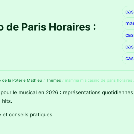
cas
mam
de Paris Horaires :
cas
cas
cas
ie de la Poterie Mathieu
/
Themes
/
mamma mia casino de paris horaires
pour le musical en 2026 : représentations quotidiennes
hits.
e et conseils pratiques.