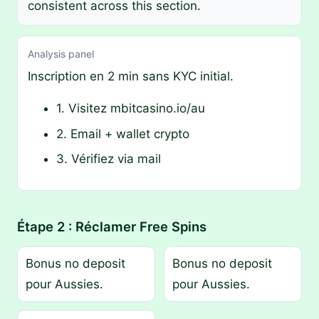
consistent across this section.
Analysis panel
Inscription en 2 min sans KYC initial.
1. Visitez mbitcasino.io/au
2. Email + wallet crypto
3. Vérifiez via mail
Étape 2 : Réclamer Free Spins
Bonus no deposit
Bonus no deposit
pour Aussies.
pour Aussies.