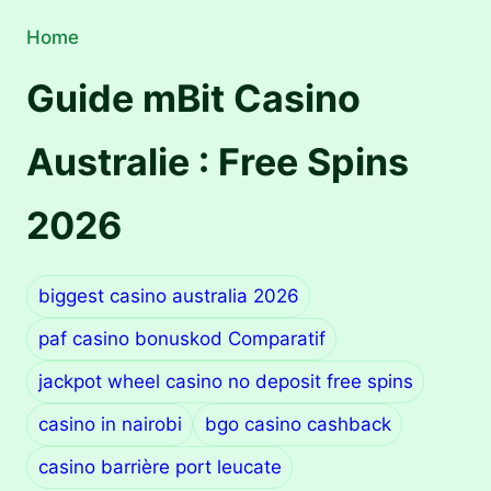
Home
Guide mBit Casino
Australie : Free Spins
2026
biggest casino australia 2026
paf casino bonuskod Comparatif
jackpot wheel casino no deposit free spins
casino in nairobi
bgo casino cashback
casino barrière port leucate