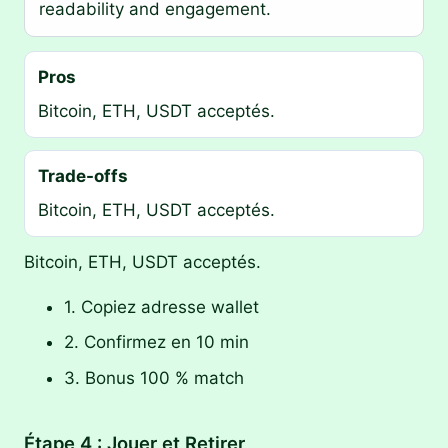
readability and engagement.
Pros
Bitcoin, ETH, USDT acceptés.
Trade-offs
Bitcoin, ETH, USDT acceptés.
Bitcoin, ETH, USDT acceptés.
1. Copiez adresse wallet
2. Confirmez en 10 min
3. Bonus 100 % match
Étape 4 : Jouer et Retirer