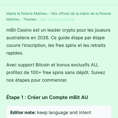
Mairie la Poterie Mathieu - Site officiel de la mairie de la Poterie
Mathieu
/
Themes
/
mbit casino australian
mBit Casino est un leader crypto pour les joueurs
australiens en 2026. Ce guide étape par étape
couvre l'inscription, les free spins et les retraits
rapides.
Avec support Bitcoin et bonus exclusifs AU,
profitez de 100+ free spins sans dépôt. Suivez
nos étapes pour commencer.
Étape 1 : Créer un Compte mBit AU
Editor note:
keep language and intent