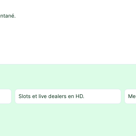
antané.
Slots et live dealers en HD.
Me