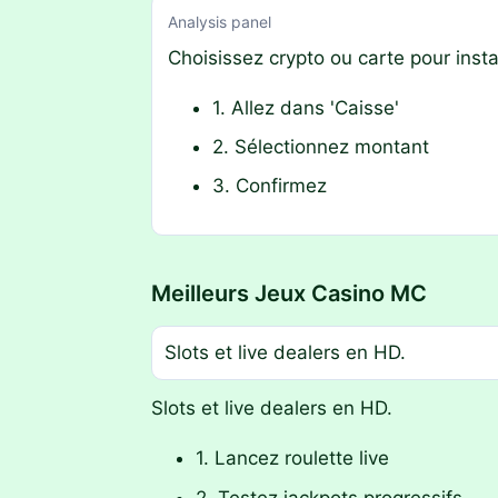
Analysis panel
Choisissez crypto ou carte pour inst
1. Allez dans 'Caisse'
2. Sélectionnez montant
3. Confirmez
Meilleurs Jeux Casino MC
Slots et live dealers en HD.
Slots et live dealers en HD.
1. Lancez roulette live
2. Testez jackpots progressifs