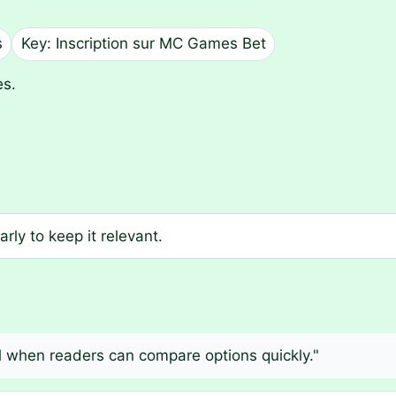
s
Key: Inscription sur MC Games Bet
es.
rly to keep it relevant.
l when readers can compare options quickly."