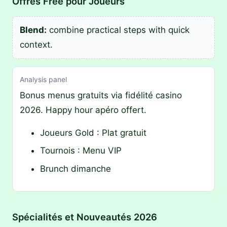
Offres Free pour Joueurs
Blend:
combine practical steps with quick
context.
Analysis panel
Bonus menus gratuits via fidélité casino
2026. Happy hour apéro offert.
Joueurs Gold : Plat gratuit
Tournois : Menu VIP
Brunch dimanche
Spécialités et Nouveautés 2026