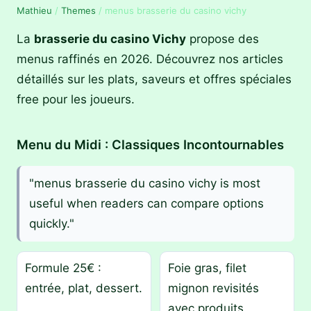
Mathieu
/
Themes
/
menus brasserie du casino vichy
La
brasserie du casino Vichy
propose des
menus raffinés en 2026. Découvrez nos articles
détaillés sur les plats, saveurs et offres spéciales
free pour les joueurs.
Menu du Midi : Classiques Incontournables
"menus brasserie du casino vichy is most
useful when readers can compare options
quickly."
Formule 25€ :
Foie gras, filet
entrée, plat, dessert.
mignon revisités
avec produits