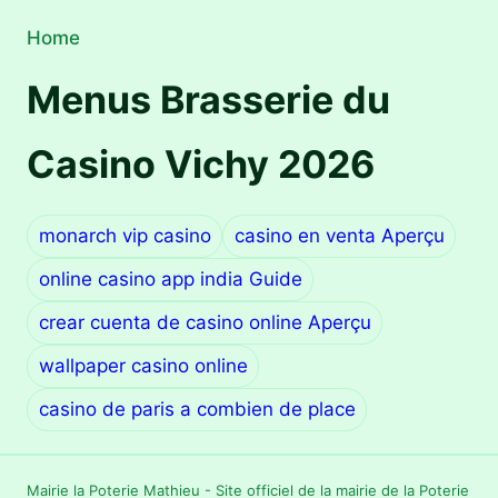
Home
Menus Brasserie du
Casino Vichy 2026
monarch vip casino
casino en venta Aperçu
online casino app india Guide
crear cuenta de casino online Aperçu
wallpaper casino online
casino de paris a combien de place
Mairie la Poterie Mathieu - Site officiel de la mairie de la Poterie