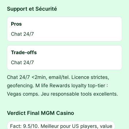
Support et Sécurité
Pros
Chat 24/7
Trade-offs
Chat 24/7
Chat 24/7 <2min, email/tel. Licence strictes,
geofencing. M life Rewards loyalty top-tier :
Vegas comps. Jeu responsable tools excellents.
Verdict Final MGM Casino
Fact: 9.5/10. Meilleur pour US players, value