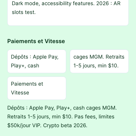
Dark mode, accessibility features. 2026 : AR
slots test.
Paiements et Vitesse
Dépôts : Apple Pay,
cages MGM. Retraits
Play+, cash
1-5 jours, min $10.
Paiements et
Vitesse
Dépôts : Apple Pay, Play+, cash cages MGM.
Retraits 1-5 jours, min $10. Pas fees, limites
$50k/jour VIP. Crypto beta 2026.