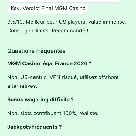
Key: Verdict Final MGM Casino
9.5/10. Meilleur pour US players, value immense.
Cons : geo-limits. Recommandé !
Questions fréquentes
MGM Casino légal France 2026 ?
Non, US-centric. VPN risqué, utilisez offshore
alternatives.
Bonus wagering difficile ?
Non, slots contribuent 100%, réaliste.
Jackpots fréquents ?