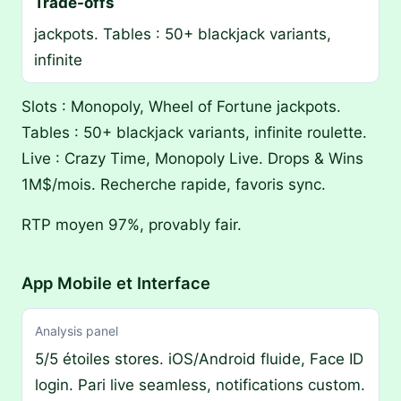
Trade-offs
jackpots. Tables : 50+ blackjack variants,
infinite
Slots : Monopoly, Wheel of Fortune jackpots.
Tables : 50+ blackjack variants, infinite roulette.
Live : Crazy Time, Monopoly Live. Drops & Wins
1M$/mois. Recherche rapide, favoris sync.
RTP moyen 97%, provably fair.
App Mobile et Interface
Analysis panel
5/5 étoiles stores. iOS/Android fluide, Face ID
login. Pari live seamless, notifications custom.