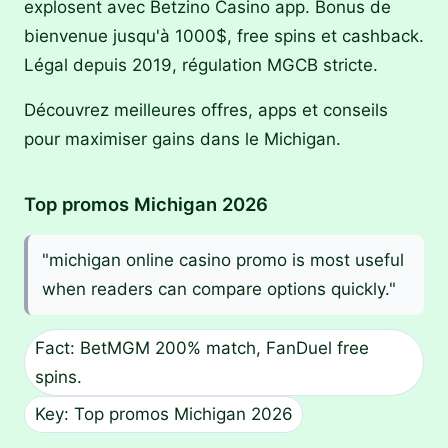
explosent avec Betzino Casino app. Bonus de
bienvenue jusqu'à 1000$, free spins et cashback.
Légal depuis 2019, régulation MGCB stricte.
Découvrez meilleures offres, apps et conseils
pour maximiser gains dans le Michigan.
Top promos Michigan 2026
"michigan online casino promo is most useful
when readers can compare options quickly."
Fact: BetMGM 200% match, FanDuel free
spins.
Key: Top promos Michigan 2026