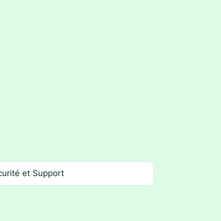
urité et Support