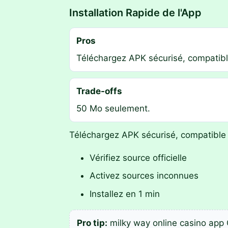
Installation Rapide de l'App
Pros
Téléchargez APK sécurisé, compatib
Trade-offs
50 Mo seulement.
Téléchargez APK sécurisé, compatible
Vérifiez source officielle
Activez sources inconnues
Installez en 1 min
Pro tip:
milky way online casino app C