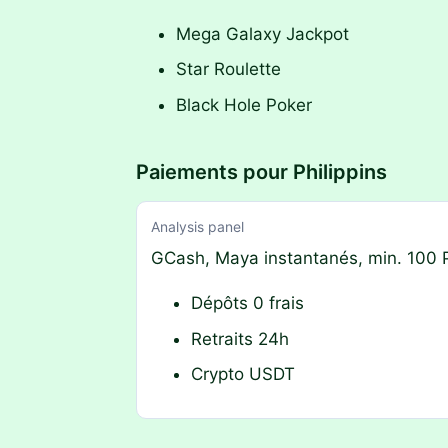
Mega Galaxy Jackpot
Star Roulette
Black Hole Poker
Paiements pour Philippins
Analysis panel
GCash, Maya instantanés, min. 100 
Dépôts 0 frais
Retraits 24h
Crypto USDT