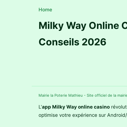
Home
Milky Way Online 
Conseils 2026
Mairie la Poterie Mathieu - Site officiel de la mair
L'
app Milky Way online casino
révolut
optimise votre expérience sur Android/