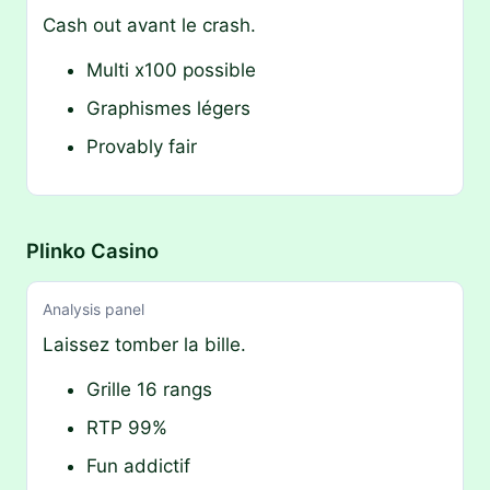
Cash out avant le crash.
Multi x100 possible
Graphismes légers
Provably fair
Plinko Casino
Analysis panel
Laissez tomber la bille.
Grille 16 rangs
RTP 99%
Fun addictif