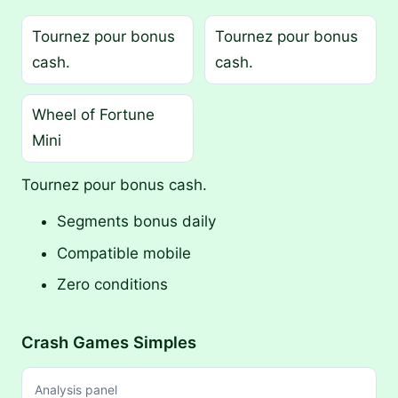
Tournez pour bonus
Tournez pour bonus
cash.
cash.
Wheel of Fortune
Mini
Tournez pour bonus cash.
Segments bonus daily
Compatible mobile
Zero conditions
Crash Games Simples
Analysis panel