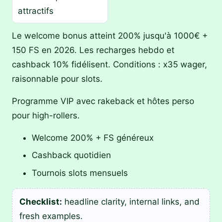
attractifs
Le welcome bonus atteint 200% jusqu'à 1000€ +
150 FS en 2026. Les recharges hebdo et
cashback 10% fidélisent. Conditions : x35 wager,
raisonnable pour slots.
Programme VIP avec rakeback et hôtes perso
pour high-rollers.
Welcome 200% + FS généreux
Cashback quotidien
Tournois slots mensuels
Checklist:
headline clarity, internal links, and
fresh examples.