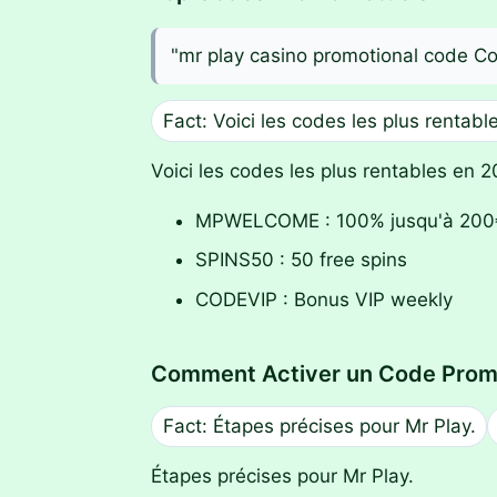
"mr play casino promotional code Co
Fact: Voici les codes les plus rentabl
Voici les codes les plus rentables en 2
MPWELCOME : 100% jusqu'à 200
SPINS50 : 50 free spins
CODEVIP : Bonus VIP weekly
Comment Activer un Code Pro
Fact: Étapes précises pour Mr Play.
Étapes précises pour Mr Play.