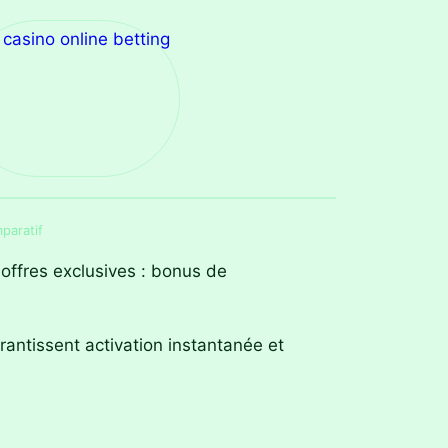
e casino online betting
paratif
offres exclusives : bonus de
rantissent activation instantanée et