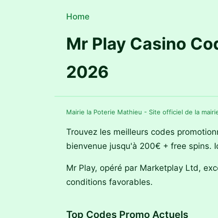
Home
Mr Play Casino Co
2026
Mairie la Poterie Mathieu - Site officiel de la mair
Trouvez les meilleurs codes promotion
bienvenue jusqu'à 200€ + free spins. I
Mr Play, opéré par Marketplay Ltd, exce
conditions favorables.
Top Codes Promo Actuels