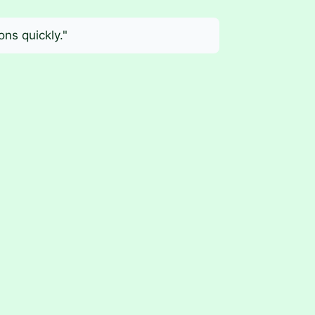
ns quickly."